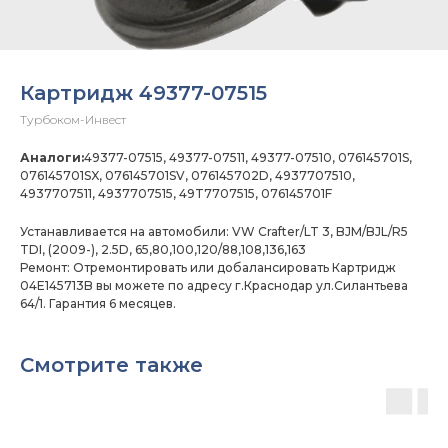
Картридж 49377-07515
Турбоком-Инвест
Аналоги:
49377-07515, 49377-07511, 49377-07510, 076145701S,
076145701SX, 076145701SV, 076145702D, 4937707510,
4937707511, 4937707515, 49T7707515, 076145701F
Устанавливается на автомобили: VW Crafter/LT 3, BJM/BJL/R5
TDI, (2009-), 2.5D, 65,80,100,120/88,108,136,163
Ремонт: Отремонтировать или добалансировать Картридж
04E145713B вы можете по адресу г.Краснодар ул.Силантьева
64/1. Гарантия 6 месяцев.
Смотрите также