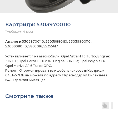
Картридж 53039700110
Турбоком-Инвест
Аналоги:
53039700110, 53039880110, 53039900110,
53039980110, 5860016, 55355617
Устанавливается на автомобили: Opel Astra H 1.6 Turbo, Engine:
Z16LET; Opel Corsa D 1.6 VXR, Engine: Z16LER; Opel Insignia 1.6;
Opel Meriva A 1.6 Turbo OPC.
Ремонт: Отремонтировать или добалансировать Картридж
04E145713B вы можете по адресу г.Краснодар ул.Силантьева
64/1. Гарантия 6 месяцев.
Смотрите также