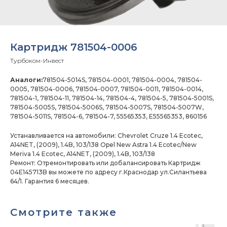
Картридж 781504-0006
Турбоком-Инвест
Аналоги:
781504-5014S, 781504-0001, 781504-0004, 781504-
0005, 781504-0006, 781504-0007, 781504-0011, 781504-0014,
781504-1, 781504-11, 781504-14, 781504-4, 781504-5, 781504-5001S,
781504-5005S, 781504-5006S, 781504-5007S, 781504-5007W,
781504-5011S, 781504-6, 781504-7, 55565353, E55565353, 860156
Устанавливается на автомобили: Chevrolet Cruze 1.4 Ecotec,
A14NET, (2009), 1.4B, 103/138 Opel New Astra 1.4 Ecotec/New
Meriva 1.4 Ecotec, A14NET, (2009), 1.4B, 103/138
Ремонт: Отремонтировать или добалансировать Картридж
04E145713B вы можете по адресу г.Краснодар ул.Силантьева
64/1. Гарантия 6 месяцев.
Смотрите также