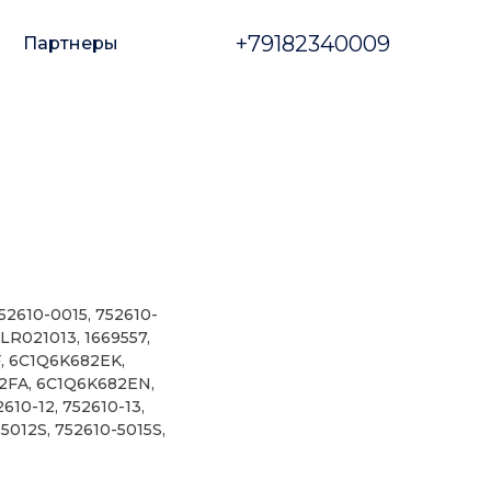
+79182340009
Партнеры
52610-0015, 752610-
 LR021013, 1669557,
, 6C1Q6K682EK,
2FA, 6C1Q6K682EN,
610-12, 752610-13,
-5012S, 752610-5015S,