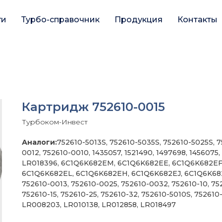
ги
Турбо-справочник
Продукция
Контакты
Картридж 752610-0015
Турбоком-Инвест
Аналоги:
752610-5013S, 752610-5035S, 752610-5025S, 7
0012, 752610-0010, 1435057, 1521490, 1497698, 1456075,
LR018396, 6C1Q6K682EM, 6C1Q6K682EE, 6C1Q6K682EF
6C1Q6K682EL, 6C1Q6K682EH, 6C1Q6K682EJ, 6C1Q6K68
752610-0013, 752610-0025, 752610-0032, 752610-10, 752
752610-15, 752610-25, 752610-32, 752610-5010S, 752610
LR008203, LR010138, LR012858, LR018497