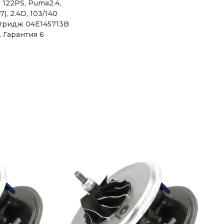
 122PS, Puma2.4,
7), 2.4D, 103/140
ртридж 04E145713B
. Гарантия 6