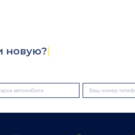
и новую?
|