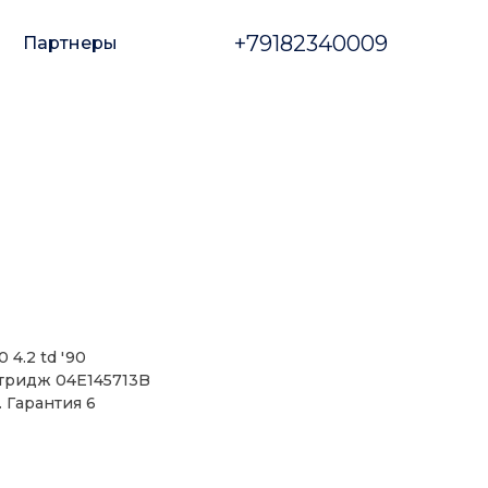
+79182340009
Партнеры
 4.2 td '90
ртридж 04E145713B
. Гарантия 6