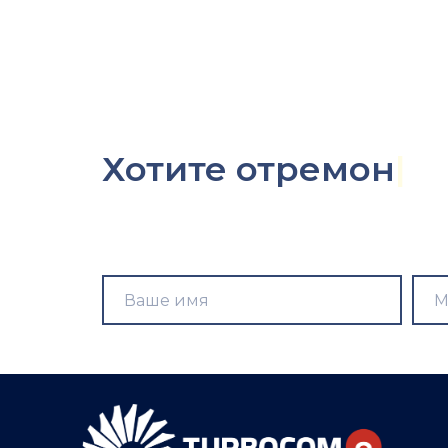
Хотите
узн
|