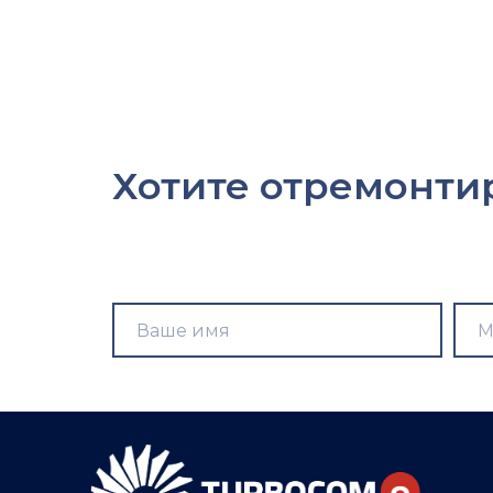
Хотите
отремон
|