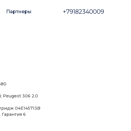
+79182340009
Партнеры
680
i; Peugeot 306 2.0
ртридж 04E145713B
. Гарантия 6